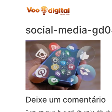
Skip
to
content
social-media-gd
Deixe um comentário
O seu endereço de e-mail não será publicado