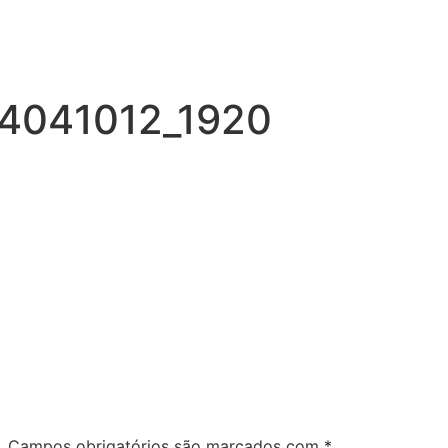
04041012_1920
.
Campos obrigatórios são marcados com
*