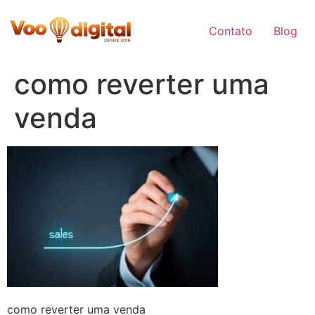
Skip
to
Contato
Blog
content
como reverter uma
venda
como reverter uma venda