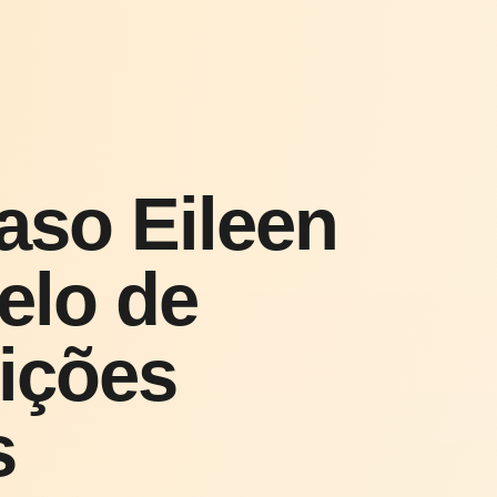
aso Eileen
elo de
lições
s