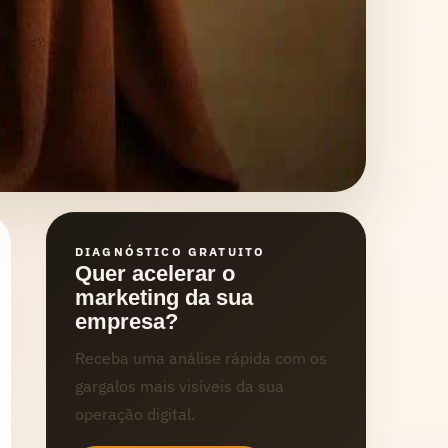
DIAGNÓSTICO GRATUITO
Quer acelerar o
marketing da sua
empresa?
Receba uma análise rápida com os
gargalos mais visíveis da sua
operação digital.