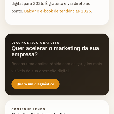
digital para 2026. É gratuito e vai direto ao
ponto.
Baixar o e-book de tendências 2026
.
DIAGNÓSTICO GRATUITO
Quer acelerar o marketing da sua
empresa?
Receba uma análise rápida com os gargalos mais
visíveis da sua operação digital.
Quero um diagnóstico
CONTINUE LENDO