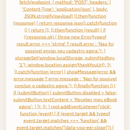
fetch(endpoint, { method: 'POST', headers: {
'Content-Type': 'application/json' }, body:
JSON.stringify(payload) }).then(function
(response) { return response.json().catch(function
() { return {}; }).then(function (result) { if
(!response.ok) { throw new Error(typeof
result.error === 'string' ? result.error : 'Nao foi
possivel enviar seu cadastro agora.'); }
storageSet(window.localStorage, submittedKey,
'1'); window.location.assign(thankYouUrl); });
}).catch(function (error) { showMessage(error &&
error.message ? error.message : 'Nao foi possivel
concluir o cadastro agora.'); }).finally(function () {
if (submitButton) { submitButton.disabled = false;
submitButton.textContent = 'Receber meu eBook
agora'; } }); }); } root.addEventListener('click',
function (event) { if (event.target && typeof
event.target.matches === 'function' &&
event.target.matches('[data-voo-eei-close]')) {