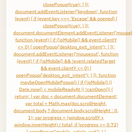
closePopup(true); } });
document.addEventListener('keydown', function
(event) { if (event.key === 'Escape' && opened) {
closePopup(true); } });
document.documentElement.addEventListener('mousel
function (event) { if (!isMobile() && event.clientY
<= 0) { openPopup('desktop_exit_intent'); } });
document.addEventListener('mouseout', function
(event) { if (!isMobile() && !event.relatedTarget
&& event.clientY <= 0) {
openPopup('desktop_exit_intent'); } }); function
maybeOpenMobilePopup() { if (!isMobile() ||
Date.now() < mobileReadyAt || !canOpen()) {
return; } var doc = document.documentElement;
var total = Math.max(doc.scrollHeight,
document.body ? document.body.scrollHeight : 0,
1); var progress = (window.scrollY +
window.innerHeight) / total; if (progress >= 0.72)
{ openPopup('mobile_article_exit'); } }