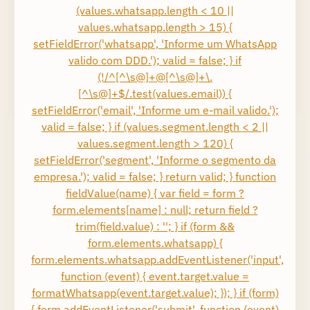
(values.whatsapp.length < 10 ||
values.whatsapp.length > 15) {
setFieldError('whatsapp', 'Informe um WhatsApp
valido com DDD.'); valid = false; } if
(!/^[^\s@]+@[^\s@]+\.
[^\s@]+$/.test(values.email)) {
setFieldError('email', 'Informe um e-mail valido.');
valid = false; } if (values.segment.length < 2 ||
values.segment.length > 120) {
setFieldError('segment', 'Informe o segmento da
empresa.'); valid = false; } return valid; } function
fieldValue(name) { var field = form ?
form.elements[name] : null; return field ?
trim(field.value) : ''; } if (form &&
form.elements.whatsapp) {
form.elements.whatsapp.addEventListener('input',
function (event) { event.target.value =
formatWhatsapp(event.target.value); }); } if (form)
{ form.addEventListener('submit', function (event)