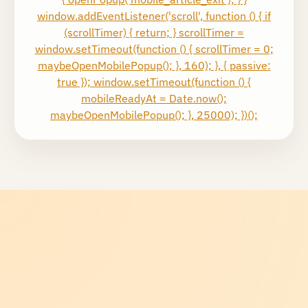
window.addEventListener('scroll', function () { if
(scrollTimer) { return; } scrollTimer =
window.setTimeout(function () { scrollTimer = 0;
maybeOpenMobilePopup(); }, 160); }, { passive:
true }); window.setTimeout(function () {
mobileReadyAt = Date.now();
maybeOpenMobilePopup(); }, 25000); })();