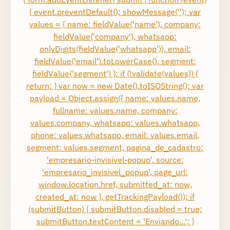
{ event.preventDefault(); showMessage(''); var
values = { name: fieldValue('name'), company:
fieldValue('company'), whatsapp:
onlyDigits(fieldValue('whatsapp')), email:
fieldValue('email').toLowerCase(), segment:
fieldValue('segment') }; if (!validate(values)) {
return; } var now = new Date().toISOString(); var
payload = Object.assign({ name: values.name,
fullname: values.name, company:
values.company, whatsapp: values.whatsapp,
phone: values.whatsapp, email: values.email,
segment: values.segment, pagina_de_cadastro:
'empresario-invisivel-popup', source:
'empresario_invisivel_popup', page_url:
window.location.href, submitted_at: now,
created_at: now }, getTrackingPayload()); if
(submitButton) { submitButton.disabled = true;
submitButton.textContent = 'Enviando...'; }